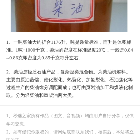
1、一吨柴油大约折合1176升。吨是质量标准，而升是体积标
准。1吨=1000千克，柴油的密度在标准温度20℃，一般是0.84
--0.86克即密度为0.85千克每升左右。
2、柴油是轻质石油产品，复杂烃类混合物。为柴油机燃料。
主要由原油蒸馏、催化裂化、热裂化、加氢裂化、石油焦化等
过程生产的柴油馏分调配而成；也可由页岩油加工和煤液化制
取。分为轻柴油和重柴油两大类。
1、秒选之家所有作品（图文、音视频）均由用户自行分享，仅供
学习交流。
2、如有侵犯你版权的，请网站底部联系我们，核实后，本站将立