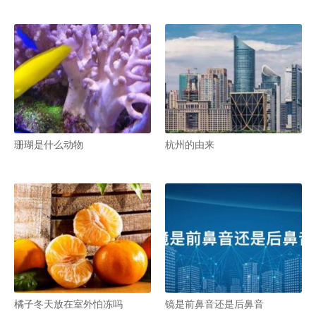
珊瑚是什么动物
杭州的由来
橘子冬天放在室外怕冻吗
镜是前鼻音还是后鼻音