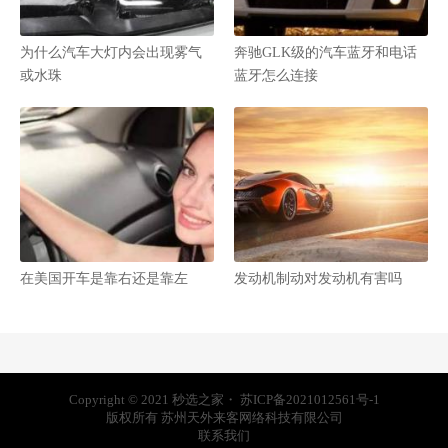
为什么汽车大灯内会出现雾气
奔驰GLK级的汽车蓝牙和电话
或水珠
蓝牙怎么连接
在美国开车是靠右还是靠左
发动机制动对发动机有害吗
Copyright © 2021
秒选之家
・
苏ICP备2021012561号-1
版权所有 苏州天外来客网络科技有限公司
联系我们