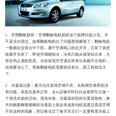
1、空调翻板损坏：空调翻板电机损坏这个故障比较少见，并
不是没出现过。如果翻板电机出了问题那就麻烦了，翻板电机
一般都在仪表台中下部，属于空调风口的总开关，它坏了就意
味着开关坏了，即使空调能制冷，冷风只能从缝里钻出来，大
有饮鸩止渴的意思。当你发现开空调后所有出风都不出风时，
你就要当心了。更换翻板电机需要拆仪表台，那工程就浩大
了。
2、冷凝器过脏：夏天往往发现空调不良，去检测空调系统没
有问题，高低压基本正常，去4s店修车时往往会推荐车主做一
个清洗水箱的活动。清洗水箱、冷凝器的目的主要是散热，春
天的杨絮柳絮都糊在冷凝器上就会造成发动机温度过高或空调
不良这样的现象，所以每当过了春天车主们一定要检查水箱上