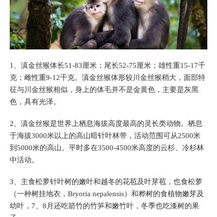
1、滇金丝猴体长51-83厘米；尾长52-75厘米；雄性重15-17千
克；雌性重9-12千克。滇金丝猴体形较川金丝猴稍大，面部特
征与川金丝猴相似，身上的体毛并不是金黄色，主要是灰黑
色，具有光泽。
2、滇金丝猴是世界上栖息海拔高度最高的灵长类动物。栖息
于海拔3000米以上的高山暗针叶林带，活动范围可从2500米
到5000米的高山。平时多在3500-4500米高度的云杉、冷杉林
中活动。
3、主食松萝针叶树的嫩叶和越冬的花苞及叶芽苞，也食松萝
（一种树挂地衣，Bryoria nepalensis）和桦树的食植物嫩芽及
幼叶，7、8月还吃箭竹的竹笋和嫩竹叶，冬季也吃漆树的果