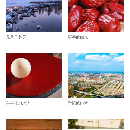
几月是冬天
枣字的由来
乒乓球拍握法
乐陵的由来