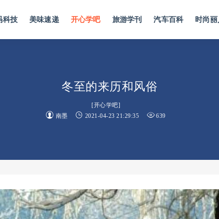
码科技
美味速递
开心学吧
旅游学刊
汽车百科
时尚丽
冬至的来历和风俗
[
开心学吧
]
南墨
2021-04-23 21:29:35
639