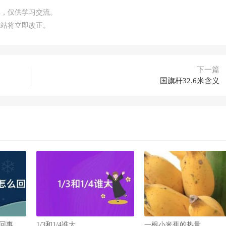
享，仅供学习交流。
本站将立即改正。
下一篇
国旗杆32.6米含义
回事
1/3和1/4谁大
一根小米蕉的热量